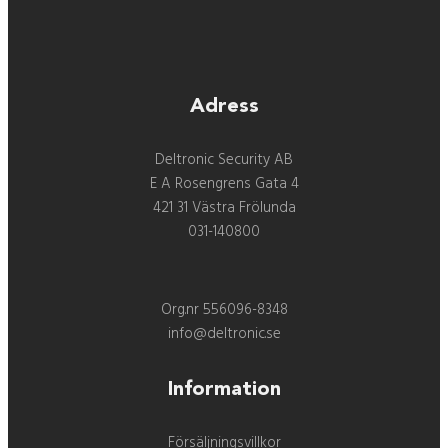
Adress
Deltronic Security AB
E A Rosengrens Gata 4
421 31 Västra Frölunda
031-140800
Org.nr 556096-8348
info@deltronic.se
Information
Försäljningsvillkor