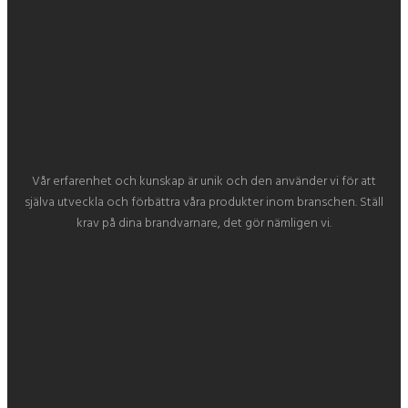
Vår erfarenhet och kunskap är unik och den använder vi för att
själva utveckla och förbättra våra produkter inom branschen. Ställ
krav på dina brandvarnare, det gör nämligen vi.