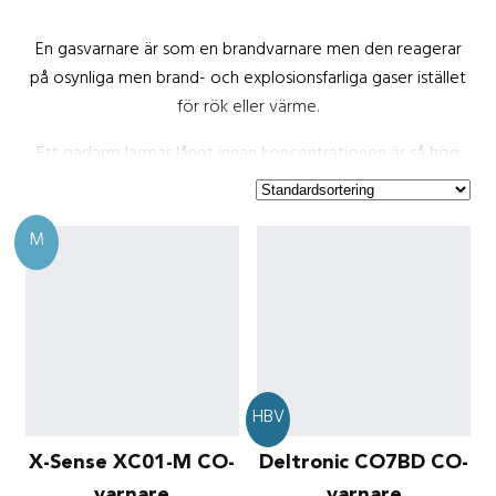
En gasvarnare är som en brandvarnare men den reagerar
på osynliga men brand- och explosionsfarliga gaser istället
för rök eller värme.
Ett gaslarm larmar långt innan koncentrationen är så hög
att fara för förgiftning eller explosion föreligger. Det
innebär att du kan avlägsna faran och sätta dig och dina
M
nära i säkerhet.
En gasvarnare passar i hemmet, sommarstugan, husbilen,
husvagnen eller i båten.
HBV
X-Sense XC01-M CO-
Deltronic CO7BD CO-
varnare
varnare