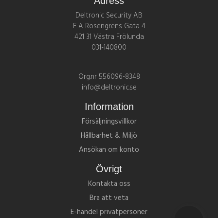
Adress
Deltronic Security AB
E A Rosengrens Gata 4
421 31 Västra Frölunda
031-140800
Org.nr 556096-8348
info@deltronic.se
Information
Försäljningsvillkor
Hållbarhet & Miljö
Ansökan om konto
Övrigt
Kontakta oss
Bra att veta
E-handel privatpersoner