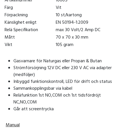
Artikelnummer
10605
Färg
Vit
Förpackning
10 st/kartong
Känslighet enligt
EN 50194-1:2009
Relä Specifikation
max 30 Volt/2 Amp DC
Mått
70 x 70 x 30 mm
Vikt
105 gram
Gasvarnare för Naturgas eller Propan & Butan
Strömförsörjning 12V DC eller 230 V AC via adapter
(medföljer)
Inbyggd funktionskontroll, LED för drift och status
Sammankopplingsbar via kabel
Reläfunktion 1st NO,COM och 1st tidsfördröjt
NC,NO,COM
Går att screentrycka
Manual