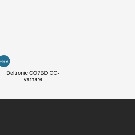
HBV
Deltronic CO7BD CO-
varnare