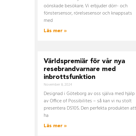
oönskade besökare. Vi erbjuder dörr- och
fönstersensor, rörelsesensor och knappsats
med
Läs mer »
Världspremiär för vår nya
resebrandvarnare med
inbrottsfunktion
November 8, 2024
Designad i Göteborg av oss själva med hjälp
av Office of Possibilites – så kan vi nu stolt
presentera DS105. Den perfekta produkten at
ha
Läs mer »