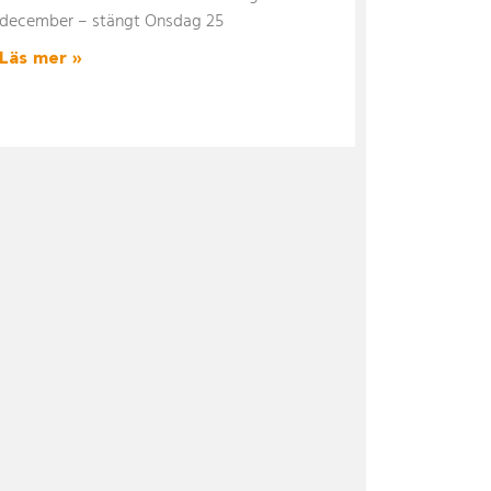
december – stängt Onsdag 25
Läs mer »