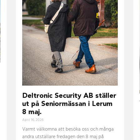
Deltronic Security AB ställer
ut på Seniormässan i Lerum
8 maj.
April 16, 2026
Varmt välkomna att besöka oss och många
andra utställare fredagen den 8 maj på