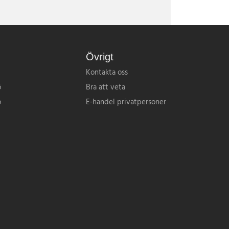
Övrigt
Kontakta oss
ö
Bra att veta
o
E-handel privatpersoner