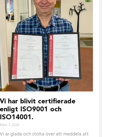
Vi har blivit certifierade
enligt ISO9001 och
ISO14001.
Mars 3, 2026
Vi är glada och stolta över att meddela att