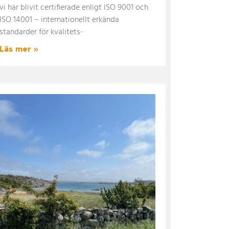
vi har blivit certifierade enligt ISO 9001 och
ISO 14001 – internationellt erkända
standarder för kvalitets-
Läs mer »