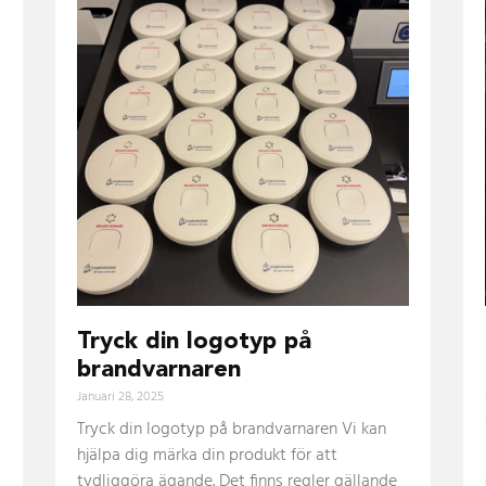
Tryck din logotyp på
brandvarnaren
Januari 28, 2025
Tryck din logotyp på brandvarnaren Vi kan
hjälpa dig märka din produkt för att
tydliggöra ägande. Det finns regler gällande