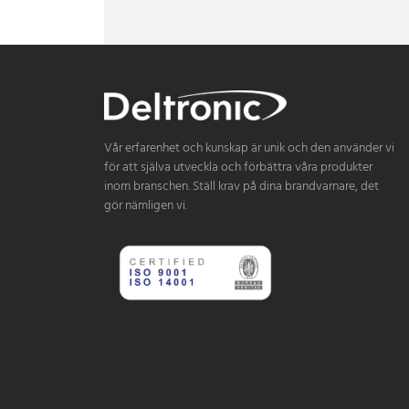
Vår erfarenhet och kunskap är unik och den använder vi
för att själva utveckla och förbättra våra produkter
inom branschen. Ställ krav på dina brandvarnare, det
gör nämligen vi.