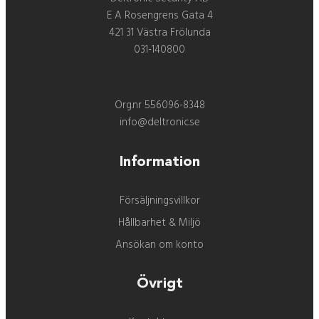
E A Rosengrens Gata 4
421 31 Västra Frölunda
031-140800
Org.nr 556096-8348
info@deltronic.se
Information
Försäljningsvillkor
Hållbarhet & Miljö
Ansökan om konto
Övrigt