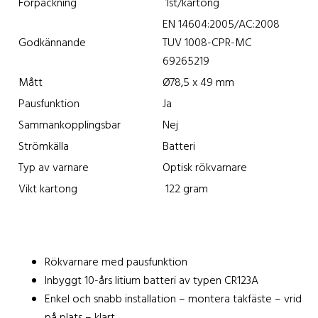
Förpackning
1st/kartong
EN 14604:2005/AC:2008
Godkännande
TUV 1008-CPR-MC
69265219
Mått
Ø78,5 x 49 mm
Pausfunktion
Ja
Sammankopplingsbar
Nej
Strömkälla
Batteri
Typ av varnare
Optisk rökvarnare
Vikt kartong
122 gram
Rökvarnare med pausfunktion
Inbyggt 10-års litium batteri av typen CR123A
Enkel och snabb installation – montera takfäste – vrid
på plats – klart