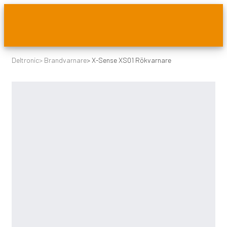
Deltronic
>
Brandvarnare
>
X-Sense XS01 Rökvarnare