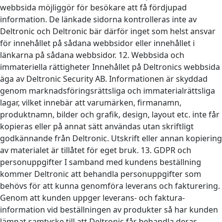
webbsida möjliggör för besökare att få fördjupad
information. De länkade sidorna kontrolleras inte av
Deltronic och Deltronic bär därför inget som helst ansvar
för innehållet på sådana webbsidor eller innehållet i
länkarna på sådana webbsidor. 12. Webbsida och
immateriella rättigheter Innehållet på Deltronics webbsida
äga av Deltronic Security AB. Informationen är skyddad
genom marknadsföringsrättsliga och immaterialrättsliga
lagar, vilket innebär att varumärken, firmanamn,
produktnamn, bilder och grafik, design, layout etc. inte får
kopieras eller på annat sätt användas utan skriftligt
godkännande från Deltronic. Utskrift eller annan kopiering
av materialet är tillåtet för eget bruk. 13. GDPR och
personuppgifter I samband med kundens beställning
kommer Deltronic att behandla personuppgifter som
behövs för att kunna genomföra leverans och fakturering.
Genom att kunden uppger leverans- och faktura-
information vid beställningen av produkter så har kunden
lämnat samtycke till att Deltronic får behandla deras