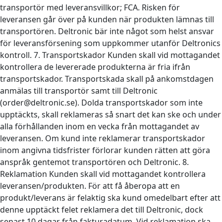
transportör med leveransvillkor; FCA. Risken för
leveransen går över på kunden när produkten lämnas till
transportören. Deltronic bär inte något som helst ansvar
för leveransförsening som uppkommer utanför Deltronics
kontroll. 7. Transportskador Kunden skall vid mottagandet
kontrollera de levererade produkterna är fria ifrån
transportskador. Transportskada skall på ankomstdagen
anmälas till transportör samt till Deltronic
(order@deltronic.se). Dolda transportskador som inte
upptäckts, skall reklameras så snart det kan ske och under
alla förhållanden inom en vecka från mottagandet av
leveransen. Om kund inte reklamerar transportskador
inom angivna tidsfrister förlorar kunden rätten att göra
anspråk gentemot transportören och Deltronic. 8.
Reklamation Kunden skall vid mottagandet kontrollera
leveransen/produkten. För att få åberopa att en
produkt/leverans är felaktig ska kund omedelbart efter att
denne upptäckt felet reklamera det till Deltronic, dock
senast 10 dagar från fakturadatum. Vid reklamation ska