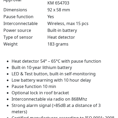
KM 654703
Dimensions
92 x 58 mm
Pause function
Yes
Interconnectable
Wireless, max 15 pcs
Power source
Built-in battery
Type of sensor
Heat detector
Weight
183 grams
Heat detector 54° – 65°C with pause function
Built-in 10-year lithium battery
LED & Test button, built-in self-monitoring
Low battery warning with 10 hour delay
Pause function 10 min
Optional lock in roof bracket
Interconnectable via radio on 868Mhz
Strong alarm signal (>85dB at a distance of 3
meters)
Certified manufacturer according to ISO 9001: 2008