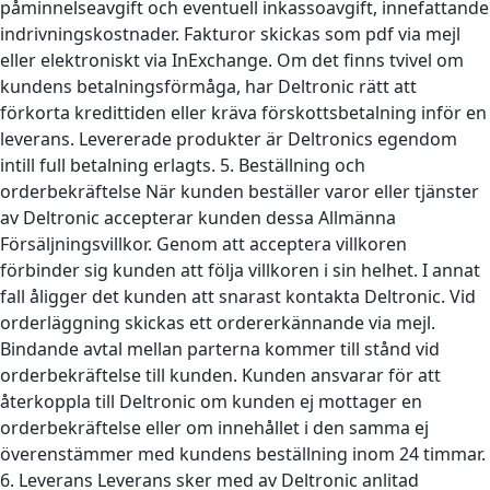
påminnelseavgift och eventuell inkassoavgift, innefattande
indrivningskostnader. Fakturor skickas som pdf via mejl
eller elektroniskt via InExchange. Om det finns tvivel om
kundens betalningsförmåga, har Deltronic rätt att
förkorta kredittiden eller kräva förskottsbetalning inför en
leverans. Levererade produkter är Deltronics egendom
intill full betalning erlagts. 5. Beställning och
orderbekräftelse När kunden beställer varor eller tjänster
av Deltronic accepterar kunden dessa Allmänna
Försäljningsvillkor. Genom att acceptera villkoren
förbinder sig kunden att följa villkoren i sin helhet. I annat
fall åligger det kunden att snarast kontakta Deltronic. Vid
orderläggning skickas ett ordererkännande via mejl.
Bindande avtal mellan parterna kommer till stånd vid
orderbekräftelse till kunden. Kunden ansvarar för att
återkoppla till Deltronic om kunden ej mottager en
orderbekräftelse eller om innehållet i den samma ej
överenstämmer med kundens beställning inom 24 timmar.
6. Leverans Leverans sker med av Deltronic anlitad