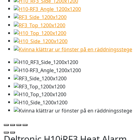
Deltronic H10iRF3 Heat Alarm