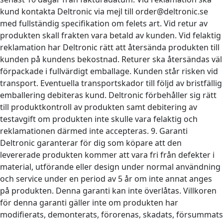
kund kontakta Deltronic via mejl till order@deltronic.se
med fullständig specifikation om felets art. Vid retur av
produkten skall frakten vara betald av kunden. Vid felaktig
reklamation har Deltronic rätt att återsända produkten till
kunden på kundens bekostnad. Returer ska återsändas väl
förpackade i fullvärdigt emballage. Kunden står risken vid
transport. Eventuella transportskador till följd av bristfällig
emballering debiteras kund. Deltronic förbehåller sig rätt
till produktkontroll av produkten samt debitering av
testavgift om produkten inte skulle vara felaktig och
reklamationen därmed inte accepteras. 9. Garanti
Deltronic garanterar för dig som köpare att den
levererade produkten kommer att vara fri från defekter i
material, utförande eller design under normal användning
och service under en period av 5 år om inte annat anges
på produkten. Denna garanti kan inte överlåtas. Villkoren
för denna garanti gäller inte om produkten har
modifierats, demonterats, förorenas, skadats, försummats