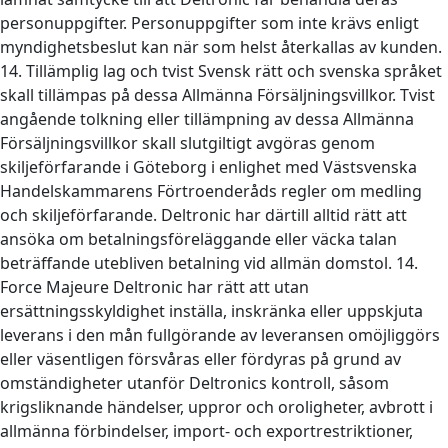
personuppgifter. Personuppgifter som inte krävs enligt
myndighetsbeslut kan när som helst återkallas av kunden.
14. Tillämplig lag och tvist Svensk rätt och svenska språket
skall tillämpas på dessa Allmänna Försäljningsvillkor. Tvist
angående tolkning eller tillämpning av dessa Allmänna
Försäljningsvillkor skall slutgiltigt avgöras genom
skiljeförfarande i Göteborg i enlighet med Västsvenska
Handelskammarens Förtroenderåds regler om medling
och skiljeförfarande. Deltronic har därtill alltid rätt att
ansöka om betalningsföreläggande eller väcka talan
beträffande utebliven betalning vid allmän domstol. 14.
Force Majeure Deltronic har rätt att utan
ersättningsskyldighet inställa, inskränka eller uppskjuta
leverans i den mån fullgörande av leveransen omöjliggörs
eller väsentligen försvåras eller fördyras på grund av
omständigheter utanför Deltronics kontroll, såsom
krigsliknande händelser, uppror och oroligheter, avbrott i
allmänna förbindelser, import- och exportrestriktioner,