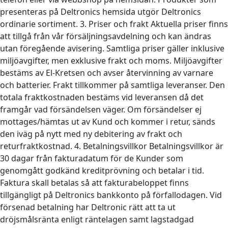
presenteras på Deltronics hemsida utgör Deltronics
ordinarie sortiment. 3. Priser och frakt Aktuella priser finns
att tillgå från vår försäljningsavdelning och kan ändras
utan föregående avisering. Samtliga priser gäller inklusive
miljöavgifter, men exklusive frakt och moms. Miljöavgifter
bestäms av El-Kretsen och avser återvinning av varnare
och batterier. Frakt tillkommer på samtliga leveranser. Den
totala fraktkostnaden bestäms vid leveransen då det
framgår vad försändelsen väger. Om försändelser ej
mottages/hämtas ut av Kund och kommer i retur, sänds
den iväg på nytt med ny debitering av frakt och
returfraktkostnad. 4. Betalningsvillkor Betalningsvillkor är
30 dagar från fakturadatum för de Kunder som
genomgått godkänd kreditprövning och betalar i tid.
Faktura skall betalas så att fakturabeloppet finns
tillgängligt på Deltronics bankkonto på förfallodagen. Vid
försenad betalning har Deltronic rätt att ta ut
dröjsmålsränta enligt räntelagen samt lagstadgad