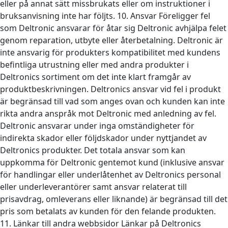
eller på annat sätt missbrukats eller om instruktioner i
bruksanvisning inte har följts. 10. Ansvar Föreligger fel
som Deltronic ansvarar för åtar sig Deltronic avhjälpa felet
genom reparation, utbyte eller återbetalning. Deltronic är
inte ansvarig för produkters kompatibilitet med kundens
befintliga utrustning eller med andra produkter i
Deltronics sortiment om det inte klart framgår av
produktbeskrivningen. Deltronics ansvar vid fel i produkt
är begränsad till vad som anges ovan och kunden kan inte
rikta andra anspråk mot Deltronic med anledning av fel.
Deltronic ansvarar under inga omständigheter för
indirekta skador eller följdskador under nyttjandet av
Deltronics produkter. Det totala ansvar som kan
uppkomma för Deltronic gentemot kund (inklusive ansvar
för handlingar eller underlåtenhet av Deltronics personal
eller underleverantörer samt ansvar relaterat till
prisavdrag, omleverans eller liknande) är begränsad till det
pris som betalats av kunden för den felande produkten.
11. Länkar till andra webbsidor Länkar på Deltronics