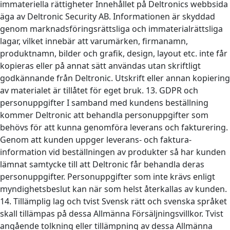
immateriella rättigheter Innehållet på Deltronics webbsida
äga av Deltronic Security AB. Informationen är skyddad
genom marknadsföringsrättsliga och immaterialrättsliga
lagar, vilket innebär att varumärken, firmanamn,
produktnamn, bilder och grafik, design, layout etc. inte får
kopieras eller på annat sätt användas utan skriftligt
godkännande från Deltronic. Utskrift eller annan kopiering
av materialet är tillåtet för eget bruk. 13. GDPR och
personuppgifter I samband med kundens beställning
kommer Deltronic att behandla personuppgifter som
behövs för att kunna genomföra leverans och fakturering.
Genom att kunden uppger leverans- och faktura-
information vid beställningen av produkter så har kunden
lämnat samtycke till att Deltronic får behandla deras
personuppgifter. Personuppgifter som inte krävs enligt
myndighetsbeslut kan när som helst återkallas av kunden.
14. Tillämplig lag och tvist Svensk rätt och svenska språket
skall tillämpas på dessa Allmänna Försäljningsvillkor. Tvist
angående tolkning eller tillämpning av dessa Allmänna