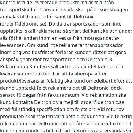
kontrollera de levererade produkterna är fria ifrån
transportskador. Transportskada skall på ankomstdagen
anmälas till transportör samt till Deltronic
(order@deltronic.se). Dolda transportskador som inte
upptäckts, skall reklameras så snart det kan ske och under
alla förhållanden inom en vecka från mottagandet av
leveransen. Om kund inte reklamerar transportskador
inom angivna tidsfrister förlorar kunden rätten att göra
anspråk gentemot transportören och Deltronic. 8.
Reklamation Kunden skall vid mottagandet kontrollera
leveransen/produkten. För att få åberopa att en
produkt/leverans är felaktig ska kund omedelbart efter att
denne upptäckt felet reklamera det till Deltronic, dock
senast 10 dagar från fakturadatum. Vid reklamation ska
kund kontakta Deltronic via mejl till order@deltronic.se
med fullständig specifikation om felets art. Vid retur av
produkten skall frakten vara betald av kunden. Vid felaktig
reklamation har Deltronic rätt att återsända produkten till
kunden på kundens bekostnad. Returer ska återsändas väl