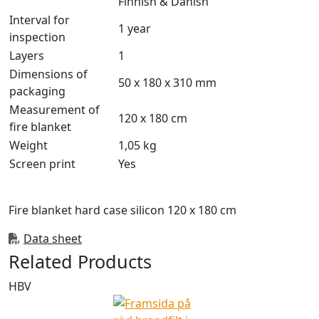
Finnish & Danish
Interval for
1 year
inspection
Layers
1
Dimensions of
50 x 180 x 310 mm
packaging
Measurement of
120 x 180 cm
fire blanket
Weight
1,05 kg
Screen print
Yes
Fire blanket hard case silicon 120 x 180 cm
Data sheet
Related Products
HBV