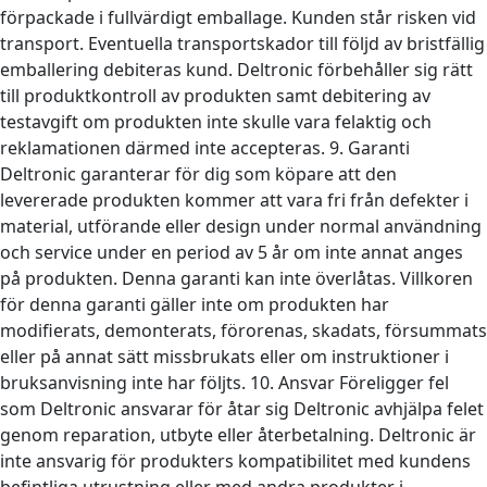
förpackade i fullvärdigt emballage. Kunden står risken vid
transport. Eventuella transportskador till följd av bristfällig
emballering debiteras kund. Deltronic förbehåller sig rätt
till produktkontroll av produkten samt debitering av
testavgift om produkten inte skulle vara felaktig och
reklamationen därmed inte accepteras. 9. Garanti
Deltronic garanterar för dig som köpare att den
levererade produkten kommer att vara fri från defekter i
material, utförande eller design under normal användning
och service under en period av 5 år om inte annat anges
på produkten. Denna garanti kan inte överlåtas. Villkoren
för denna garanti gäller inte om produkten har
modifierats, demonterats, förorenas, skadats, försummats
eller på annat sätt missbrukats eller om instruktioner i
bruksanvisning inte har följts. 10. Ansvar Föreligger fel
som Deltronic ansvarar för åtar sig Deltronic avhjälpa felet
genom reparation, utbyte eller återbetalning. Deltronic är
inte ansvarig för produkters kompatibilitet med kundens
befintliga utrustning eller med andra produkter i