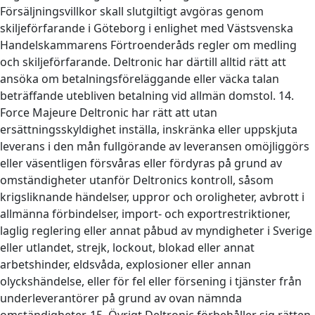
Försäljningsvillkor skall slutgiltigt avgöras genom
skiljeförfarande i Göteborg i enlighet med Västsvenska
Handelskammarens Förtroenderåds regler om medling
och skiljeförfarande. Deltronic har därtill alltid rätt att
ansöka om betalningsföreläggande eller väcka talan
beträffande utebliven betalning vid allmän domstol. 14.
Force Majeure Deltronic har rätt att utan
ersättningsskyldighet inställa, inskränka eller uppskjuta
leverans i den mån fullgörande av leveransen omöjliggörs
eller väsentligen försvåras eller fördyras på grund av
omständigheter utanför Deltronics kontroll, såsom
krigsliknande händelser, uppror och oroligheter, avbrott i
allmänna förbindelser, import- och exportrestriktioner,
laglig reglering eller annat påbud av myndigheter i Sverige
eller utlandet, strejk, lockout, blokad eller annat
arbetshinder, eldsvåda, explosioner eller annan
olyckshändelse, eller för fel eller försening i tjänster från
underleverantörer på grund av ovan nämnda
omständigheter. 15. Övrigt Deltronic förbehåller sig rätten