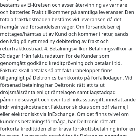
bestäms av El-Kretsen och avser återvinning av varnare
och batterier. Frakt tillkommer på samtliga leveranser. Den
totala fraktkostnaden bestäms vid leveransen då det
framgår vad försändelsen väger. Om försändelser ej
mottages/hämtas ut av Kund och kommer i retur, sänds
den iväg på nytt med ny debitering av frakt och
returfraktkostnad. 4. Betalningsvillkor Betalningsvillkor är
30 dagar från fakturadatum för de Kunder som
genomgått godkänd kreditprövning och betalar i tid.
Faktura skall betalas så att fakturabeloppet finns
tillgängligt på Deltronics bankkonto på förfallodagen. Vid
försenad betalning har Deltronic rätt att ta ut
dröjsmålsränta enligt räntelagen samt lagstadgad
påminnelseavgift och eventuell inkassoavgift, innefattande
indrivningskostnader. Fakturor skickas som pdf via mejl
eller elektroniskt via InExchange. Om det finns tvivel om
kundens betalningsförmåga, har Deltronic rätt att
förkorta kredittiden eller kräva förskottsbetalning inför en
leverans. Levererade produkter är Deltronics egendom