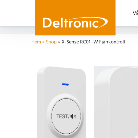
Vå
Hem
»
Shop
»
X-Sense RC01 -W Fjärrkontroll