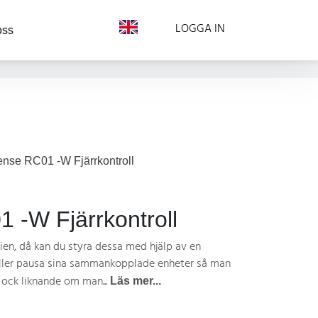
LOGGA IN
oss
nse RC01 -W Fjärrkontroll
 -W Fjärrkontroll
ien, då kan du styra dessa med hjälp av en
 eller pausa sina sammankopplade enheter så man
r ock liknande om man...
Läs mer...