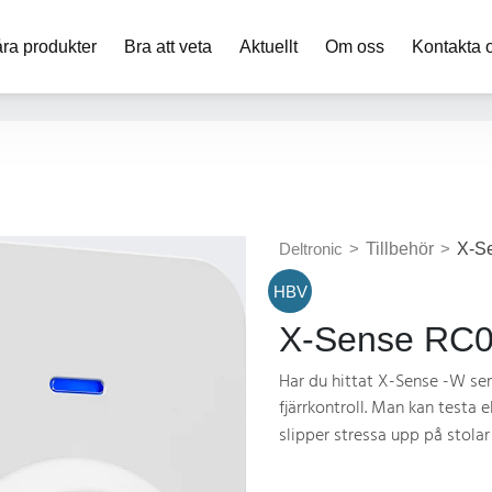
ra produkter
Bra att veta
Aktuellt
Om oss
Kontakta 
Deltronic
>
Tillbehör
>
X-Se
HBV
X-Sense RC01
Har du hittat X-Sense -W ser
fjärrkontroll. Man kan testa
slipper stressa upp på stola