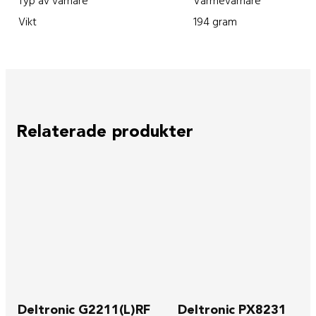
Typ av varnare
Värmevarnare
Vikt
194 gram
Relaterade produkter
Deltronic G2211(L)RF
Deltronic PX8231