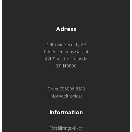
Adress
Deltronic Security AB
E A Rosengrens Gata 4
421 31 Västra Frölunda
031-140800
Org.nr 556096-8348
info@deltronic.se
Information
Försäljningsvillkor