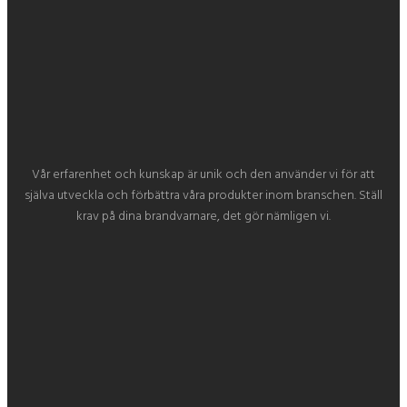
Vår erfarenhet och kunskap är unik och den använder vi för att
själva utveckla och förbättra våra produkter inom branschen. Ställ
krav på dina brandvarnare, det gör nämligen vi.