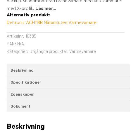
backup. Snabbmonterad brandvarnare med unik kammare
med X-profil....
Läs mer...
Alternativ produkt:
Deltronic ACH11RB Nätansluten Värmevarnare
Artikelnr:
10385
EAN:
N/A
Kategorier:
Utgångna produkter
,
Värmevarnare
Beskrivning
Specifikationer
Egenskaper
Dokument
Beskrivning