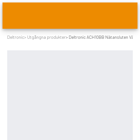
Deltronic
>
Utgångna produkter
>
Deltronic ACH10BB Nätansluten Värm