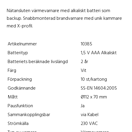
Nätansluten värmevarnare med alkaliskt batteri som
backup. Snabbmonterad brandvarnare med unik kammare
med X-profil.
Artikelnummer
10385
Batterityp
1,5 V AAA Alkaliskt
Batteriets beräknade livslängd
2 år
Färg
Vit
Förpackning
10 st/kartong
Godkännande
SS-EN 14604:2005
Mått
Ø112 x 70 mm
Pausfunktion
Ja
Sammankopplingsbar
via Kabel
Strömkälla
230 VAC