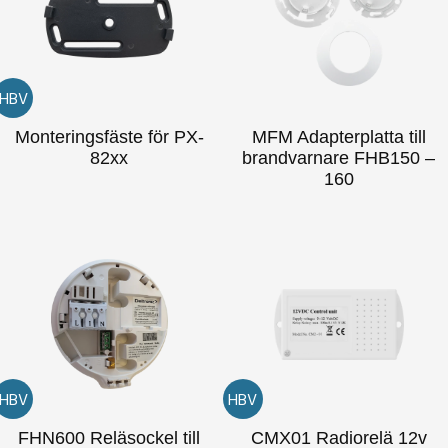
HBV
Monteringsfäste för PX-
MFM Adapterplatta till
82xx
brandvarnare FHB150 –
160
HBV
HBV
FHN600 Reläsockel till
CMX01 Radiorelä 12v