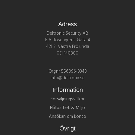
Adress
Deltronic Security AB
E A Rosengrens Gata 4
421 31 Västra Frölunda
031-140800
Org.nr 556096-8348
info@deltronic.se
Information
Försäljningsvillkor
Hållbarhet & Miljö
Ansökan om konto
Övrigt