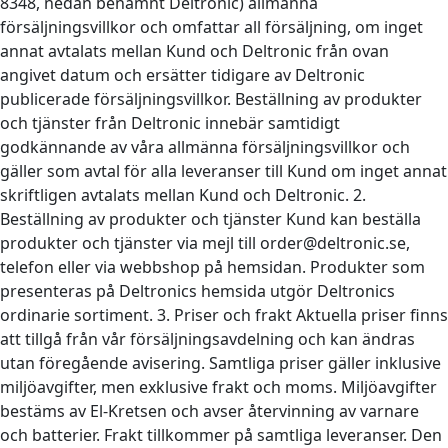
8348, nedan benämnt Deltronic) allmänna
försäljningsvillkor och omfattar all försäljning, om inget
annat avtalats mellan Kund och Deltronic från ovan
angivet datum och ersätter tidigare av Deltronic
publicerade försäljningsvillkor. Beställning av produkter
och tjänster från Deltronic innebär samtidigt
godkännande av våra allmänna försäljningsvillkor och
gäller som avtal för alla leveranser till Kund om inget annat
skriftligen avtalats mellan Kund och Deltronic. 2.
Beställning av produkter och tjänster Kund kan beställa
produkter och tjänster via mejl till order@deltronic.se,
telefon eller via webbshop på hemsidan. Produkter som
presenteras på Deltronics hemsida utgör Deltronics
ordinarie sortiment. 3. Priser och frakt Aktuella priser finns
att tillgå från vår försäljningsavdelning och kan ändras
utan föregående avisering. Samtliga priser gäller inklusive
miljöavgifter, men exklusive frakt och moms. Miljöavgifter
bestäms av El-Kretsen och avser återvinning av varnare
och batterier. Frakt tillkommer på samtliga leveranser. Den