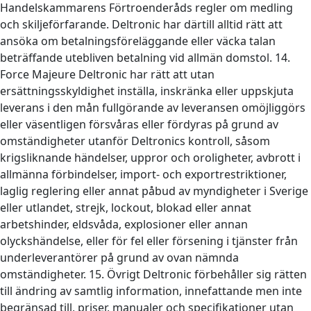
Handelskammarens Förtroenderåds regler om medling
och skiljeförfarande. Deltronic har därtill alltid rätt att
ansöka om betalningsföreläggande eller väcka talan
beträffande utebliven betalning vid allmän domstol. 14.
Force Majeure Deltronic har rätt att utan
ersättningsskyldighet inställa, inskränka eller uppskjuta
leverans i den mån fullgörande av leveransen omöjliggörs
eller väsentligen försvåras eller fördyras på grund av
omständigheter utanför Deltronics kontroll, såsom
krigsliknande händelser, uppror och oroligheter, avbrott i
allmänna förbindelser, import- och exportrestriktioner,
laglig reglering eller annat påbud av myndigheter i Sverige
eller utlandet, strejk, lockout, blokad eller annat
arbetshinder, eldsvåda, explosioner eller annan
olyckshändelse, eller för fel eller försening i tjänster från
underleverantörer på grund av ovan nämnda
omständigheter. 15. Övrigt Deltronic förbehåller sig rätten
till ändring av samtlig information, innefattande men inte
begränsad till, priser, manualer och specifikationer utan