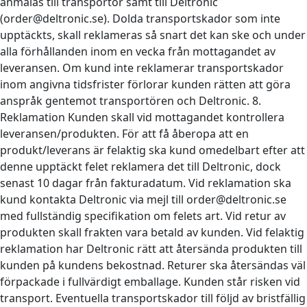
anmälas till transportör samt till Deltronic
(order@deltronic.se). Dolda transportskador som inte
upptäckts, skall reklameras så snart det kan ske och under
alla förhållanden inom en vecka från mottagandet av
leveransen. Om kund inte reklamerar transportskador
inom angivna tidsfrister förlorar kunden rätten att göra
anspråk gentemot transportören och Deltronic. 8.
Reklamation Kunden skall vid mottagandet kontrollera
leveransen/produkten. För att få åberopa att en
produkt/leverans är felaktig ska kund omedelbart efter att
denne upptäckt felet reklamera det till Deltronic, dock
senast 10 dagar från fakturadatum. Vid reklamation ska
kund kontakta Deltronic via mejl till order@deltronic.se
med fullständig specifikation om felets art. Vid retur av
produkten skall frakten vara betald av kunden. Vid felaktig
reklamation har Deltronic rätt att återsända produkten till
kunden på kundens bekostnad. Returer ska återsändas väl
förpackade i fullvärdigt emballage. Kunden står risken vid
transport. Eventuella transportskador till följd av bristfällig