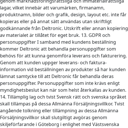
genom marknadsföringsrättsliga och immaterialrättsliga
lagar, vilket innebär att varumärken, firmanamn,
produktnamn, bilder och grafik, design, layout etc. inte får
kopieras eller på annat sätt användas utan skriftligt
godkännande från Deltronic. Utskrift eller annan kopiering
av materialet är tillåtet för eget bruk. 13. GDPR och
personuppgifter I samband med kundens beställning
kommer Deltronic att behandla personuppgifter som
behövs för att kunna genomföra leverans och fakturering.
Genom att kunden uppger leverans- och faktura-
information vid beställningen av produkter så har kunden
lämnat samtycke till att Deltronic får behandla deras
personuppgifter. Personuppgifter som inte krävs enligt
myndighetsbeslut kan när som helst återkallas av kunden.
14. Tillämplig lag och tvist Svensk rätt och svenska språket
skall tillämpas på dessa Allmänna Försäljningsvillkor. Tvist
angående tolkning eller tillämpning av dessa Allmänna
Försäljningsvillkor skall slutgiltigt avgöras genom
skiljeförfarande i Göteborg i enlighet med Västsvenska