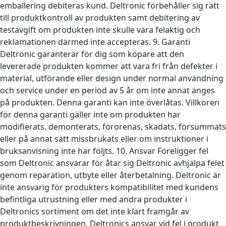
emballering debiteras kund. Deltronic förbehåller sig rätt
till produktkontroll av produkten samt debitering av
testavgift om produkten inte skulle vara felaktig och
reklamationen därmed inte accepteras. 9. Garanti
Deltronic garanterar för dig som köpare att den
levererade produkten kommer att vara fri från defekter i
material, utförande eller design under normal användning
och service under en period av 5 år om inte annat anges
på produkten. Denna garanti kan inte överlåtas. Villkoren
för denna garanti gäller inte om produkten har
modifierats, demonterats, förorenas, skadats, försummats
eller på annat sätt missbrukats eller om instruktioner i
bruksanvisning inte har följts. 10. Ansvar Föreligger fel
som Deltronic ansvarar för åtar sig Deltronic avhjälpa felet
genom reparation, utbyte eller återbetalning. Deltronic är
inte ansvarig för produkters kompatibilitet med kundens
befintliga utrustning eller med andra produkter i
Deltronics sortiment om det inte klart framgår av
produktbeskrivningen. Deltronics ansvar vid fel i produkt