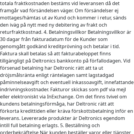
totala fraktkostnaden bestäms vid leveransen då det
framgår vad försändelsen väger. Om försändelser ej
mottages/hämtas ut av Kund och kommer i retur, sänds
den iväg på nytt med ny debitering av frakt och
returfraktkostnad. 4. Betalningsvillkor Betalningsvillkor är
30 dagar från fakturadatum för de Kunder som
genomgått godkänd kreditprövning och betalar i tid.
Faktura skall betalas så att fakturabeloppet finns
tillgängligt på Deltronics bankkonto på förfallodagen. Vid
försenad betalning har Deltronic rätt att ta ut
dröjsmålsränta enligt räntelagen samt lagstadgad
påminnelseavgift och eventuell inkassoavgift, innefattande
indrivningskostnader. Fakturor skickas som pdf via mejl
eller elektroniskt via InExchange. Om det finns tvivel om
kundens betalningsförmåga, har Deltronic rätt att
förkorta kredittiden eller kräva förskottsbetalning inför en
leverans. Levererade produkter är Deltronics egendom
intill full betalning erlagts. 5. Beställning och
orderbekräftelse När kunden beställer varor eller tjänster