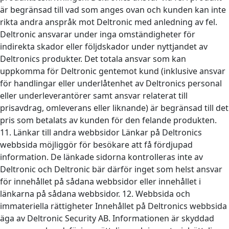
är begränsad till vad som anges ovan och kunden kan inte
rikta andra anspråk mot Deltronic med anledning av fel.
Deltronic ansvarar under inga omständigheter för
indirekta skador eller följdskador under nyttjandet av
Deltronics produkter. Det totala ansvar som kan
uppkomma för Deltronic gentemot kund (inklusive ansvar
för handlingar eller underlåtenhet av Deltronics personal
eller underleverantörer samt ansvar relaterat till
prisavdrag, omleverans eller liknande) är begränsad till det
pris som betalats av kunden för den felande produkten.
11. Länkar till andra webbsidor Länkar på Deltronics
webbsida möjliggör för besökare att få fördjupad
information. De länkade sidorna kontrolleras inte av
Deltronic och Deltronic bär därför inget som helst ansvar
för innehållet på sådana webbsidor eller innehållet i
länkarna på sådana webbsidor. 12. Webbsida och
immateriella rättigheter Innehållet på Deltronics webbsida
äga av Deltronic Security AB. Informationen är skyddad